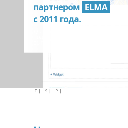
партнером
ELMA
с 2011 года.
для вас трансформаторную
подстанцию на самых
выгодных условиях!
T |
S |
P |