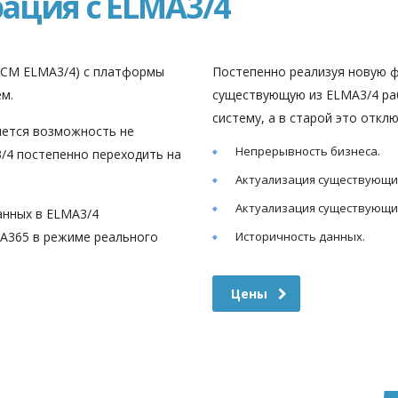
ация с ELMA3/4
— CM ELMA3/4) с платформы
Постепенно реализуя новую ф
м.
существующую из ELMA3/4 ра
систему, а в старой это откл
яется возможность не
Непрерывность бизнеса.
/4 постепенно переходить на
Актуализация существующи
Актуализация существующи
анных в ELMA3/4
MA365 в режиме реального
Историчность данных.
Цены